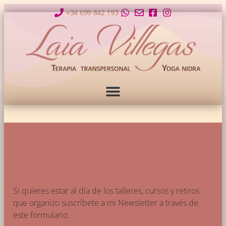
+34 699 842 193
Formulario de Alta
Newsletter
Si quieres estar al día de los talleres, cursos y retiros
que organizo suscríbete a mi Newsletter a través de
este formulario.